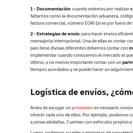
1 - Documentación:
cuando estemos por realizar
c
faltarnos como la documentación aduanera, código
factura comercial, número EORI (si es por fuera de
2 - Estrategias de envío:
para hacer envíos eficien
mensajería internacional. Una de ellas es contar c
país tiene divisas diferentes debemos contar con
m
implementar cuando conocemos el mercado al que
último, y no menos importante contar con un
partn
tiempos acordados y se puede hacer un seguimient
Logística de envíos, ¿cóm
Antes de escoger un
proveedor
es necesario conoce
ofrecer cada uno de ellos. Por ejemplo, podemos con
a zonas aledañas. Cuentan con vehículos propios y
Luego, podemos acceder a empresas de paquetería y