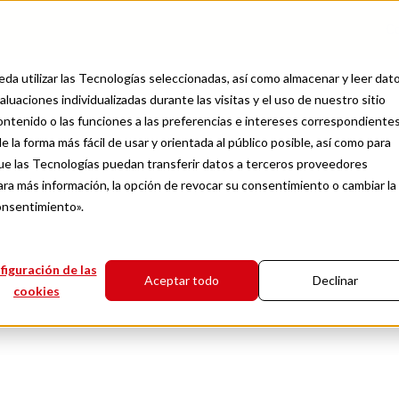
C
da utilizar las Tecnologías seleccionadas, así como almacenar y leer dat
luaciones individualizadas durante las visitas y el uso de nuestro sitio
contenido o las funciones a las preferencias e intereses correspondientes
e la forma más fácil de usar y orientada al público posible, así como para
Logística
e las Tecnologías puedan transferir datos a terceros proveedores
ica: consejos para r
ra más información, la opción de revocar su consentimiento o cambiar la
onsentimiento».
nvíos internacional
figuración de las
Aceptar todo
Declinar
cookies