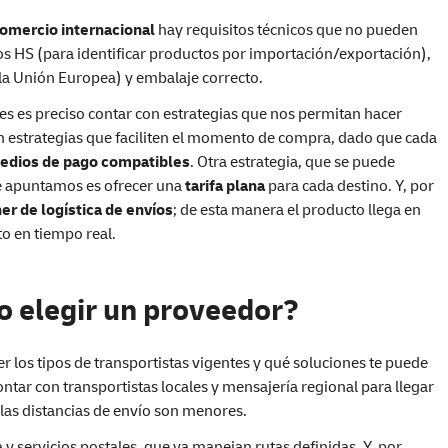
omercio internacional
hay requisitos técnicos que no pueden
s HS (para identificar productos por importación/exportación),
 la Unión Europea) y embalaje correcto.
tes es preciso contar con estrategias que nos permitan hacer
on estrategias que faciliten el momento de compra, dado que cada
edios de pago compatibles
. Otra estrategia, que se puede
 apuntamos es ofrecer una
tarifa plana
para cada destino. Y, por
er de logística de envíos
; de esta manera el producto llega en
o en tiempo real.
o elegir un proveedor?
r los tipos de transportistas vigentes y qué soluciones te puede
tar con transportistas locales y mensajería regional para llegar
 las distancias de envío son menores.
 servicios postales, que ya manejan rutas definidas. Y, por