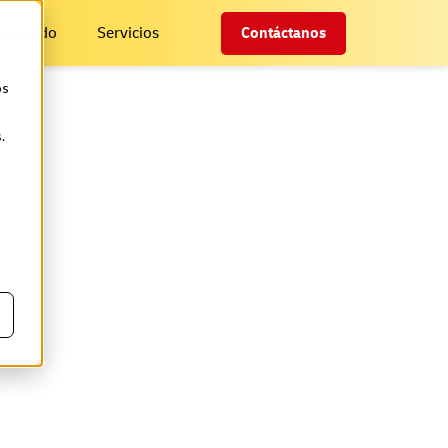
ontenido
Servicios
Contáctanos
os
.
ealizar
es