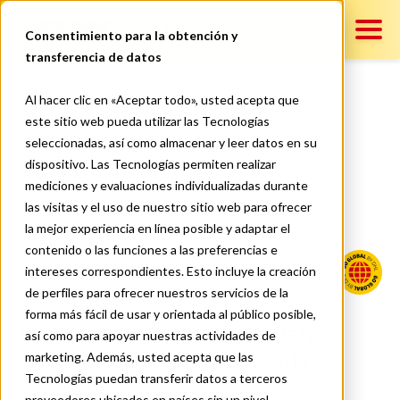
DHL Pymes
Consentimiento para la obtención y
transferencia de datos
Contenido
Al hacer clic en «Aceptar todo», usted acepta que
Pymes en 2026: acciones para
este sitio web pueda utilizar las Tecnologías
seleccionadas, así como almacenar y leer datos en su
integrar logística sustentable
Servicios
dispositivo. Las Tecnologías permiten realizar
mediciones y evaluaciones individualizadas durante
las visitas y el uso de nuestro sitio web para ofrecer
la mejor experiencia en línea posible y adaptar el
Contáctanos
contenido o las funciones a las preferencias e
intereses correspondientes. Esto incluye la creación
SUSTENTABILIDAD
de perfiles para ofrecer nuestros servicios de la
forma más fácil de usar y orientada al público posible,
Pymes en 2026: acciones para
así como para apoyar nuestras actividades de
integrar logística sustentable
marketing. Además, usted acepta que las
Tecnologías puedan transferir datos a terceros
proveedores ubicados en países sin un nivel