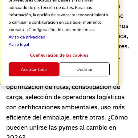
La logística sustentable dejó de ser una
adecuado de protección de datos. Para más
aspiración a largo plazo para convertirse
información, la opción de revocar su consentimiento
o cambiar la configuración en cualquier momento,
en una prioridad global. Cuando hablamos
consulte «Configuración de consentimiento».
de pymes exportadoras en Latinoamérica,
Aviso de privacidad
Aviso legal
los desafíos logísticos suelen ser mayores.
Sin embargo, justamente por su escala,
Configuración de las cookies
muchas pueden implementar mejoras
Aceptar todo
Declinar
graduales pero efectivas, como
optimización de rutas, consolidación de
carga, selección de operadores logísticos
con certificaciones ambientales, uso más
eficiente del embalaje, entre otras. ¿Cómo
pueden unirse las pymes al cambio en
2026?