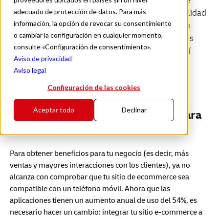
por teléfono móvil. Entre ellas, la facilidad de
adecuado de protección de datos. Para más
compra que aumenta las ventas; la disponibilidad
información, la opción de revocar su consentimiento
y acceso rápido a los productos que ofrece tu
o cambiar la configuración en cualquier momento,
empresa, y la oportunidad de recolectar datos
consulte «Configuración de consentimiento».
sobre tus clientes. Si quieres saber más, ¡aquí
Aviso de privacidad
están todos los tips que deberías saber para
Aviso legal
empezar!
Configuración de las cookies
Aceptar todo
Declinar
Las aplicaciones, una tendencia para
tener en la mira
Para obtener beneficios para tu negocio (es decir, más
ventas y mayores interacciones con los clientes), ya no
alcanza con comprobar que tu sitio de ecommerce sea
compatible con un teléfono móvil. Ahora que las
aplicaciones tienen un aumento anual de uso del 54%, es
necesario hacer un cambio: integrar tu sitio e-commerce a