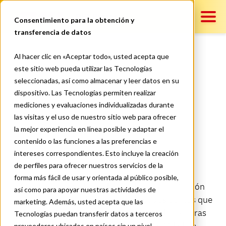
DHL Pymes
Consentimiento para la obtención y
transferencia de datos
Contenido
Al hacer clic en «Aceptar todo», usted acepta que
Una aplicación para todo: por
este sitio web pueda utilizar las Tecnologías
seleccionadas, así como almacenar y leer datos en su
qué debes tener una
Servicios
dispositivo. Las Tecnologías permiten realizar
aplicación móvil para tu
mediciones y evaluaciones individualizadas durante
las visitas y el uso de nuestro sitio web para ofrecer
negocio
la mejor experiencia en línea posible y adaptar el
Contáctanos
contenido o las funciones a las preferencias e
intereses correspondientes. Esto incluye la creación
de perfiles para ofrecer nuestros servicios de la
forma más fácil de usar y orientada al público posible,
Si estás pensando en desarrollar una aplicación
así como para apoyar nuestras actividades de
para tu negocio, hay muchos motivos por los que
marketing. Además, usted acepta que las
deberías invertir en una plataforma de compras
Tecnologías puedan transferir datos a terceros
proveedores ubicados en países sin un nivel