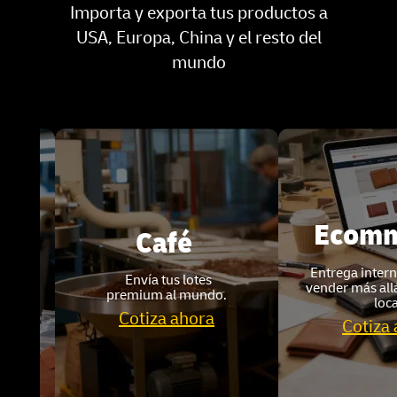
Importa y exporta tus productos a
USA, Europa, China y el resto del
mundo
Ecommerc
Café
Entrega internacional p
Envía tus lotes
vender más allá de tu ti
premium al mundo
.
local.
Cotiza ahora
Cotiza ahora