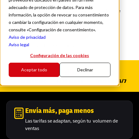
adecuado de protección de datos. Para más
Importa y exporta con un asesor dedicado que
información, la opción de revocar su consentimiento
conoce tu negocio.
o cambiar la configuración en cualquier momento,
consulte «Configuración de consentimiento».
Regístrate y cotiza con DHL
Aviso de privacidad
Aviso legal
Sin compromiso - Toma 2 minutos
Configuración de las cookies
Aceptar todo
Declinar
Asesor dedicado
+220 países
Tracking 24/7
Envía más, paga menos
Las tarifas se adaptan, según tu volumen de
ventas