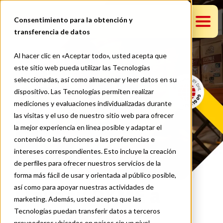
Consentimiento para la obtención y
transferencia de datos
¿Eres un emprendedor?
Al hacer clic en «Aceptar todo», usted acepta que
este sitio web pueda utilizar las Tecnologías
Conoce Go Global
seleccionadas, así como almacenar y leer datos en su
dispositivo. Las Tecnologías permiten realizar
mediciones y evaluaciones individualizadas durante
las visitas y el uso de nuestro sitio web para ofrecer
Cotiza tu envío
la mejor experiencia en línea posible y adaptar el
contenido o las funciones a las preferencias e
intereses correspondientes. Esto incluye la creación
de perfiles para ofrecer nuestros servicios de la
forma más fácil de usar y orientada al público posible,
así como para apoyar nuestras actividades de
Lleva tu PYME a
marketing. Además, usted acepta que las
+220 países
Tecnologías puedan transferir datos a terceros
proveedores ubicados en países sin un nivel