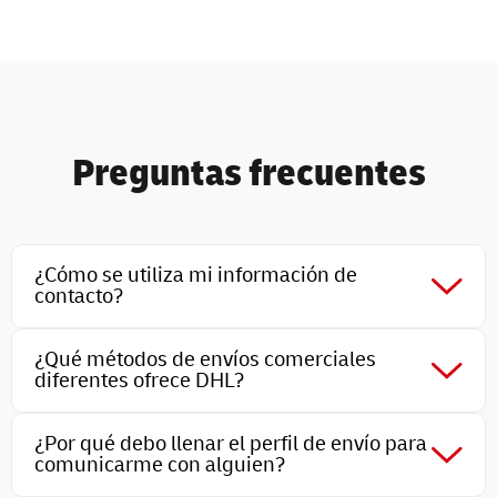
Preguntas frecuentes
¿Cómo se utiliza mi información de
contacto?
Su información de contacto se utilizará para comunicarlo
con los equipos adecuados. Se mantiene la privacidad de
¿Qué métodos de envíos comerciales
sus datos y estos no se comparten para el uso de
diferentes ofrece DHL?
terceros.
En pocas palabras, todo. Ya sea para enviar volantes,
¿Por qué debo llenar el perfil de envío para
paquetes pequeños, cargas grandes o algo intermedio,
comunicarme con alguien?
podemos comunicarlo con la cuenta correcta. Llene el
perfil de envío para comunicarse inmediatamente.