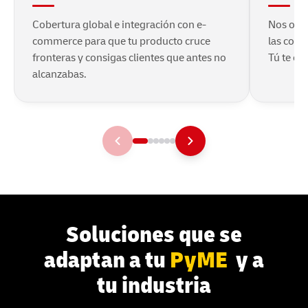
Cobertura global e integración con e-
Nos ocup
commerce para que tu producto cruce
las comp
fronteras y consigas clientes que antes no
Tú te en
alcanzabas.
Soluciones que se
adaptan a tu
PyME
y a
tu industria