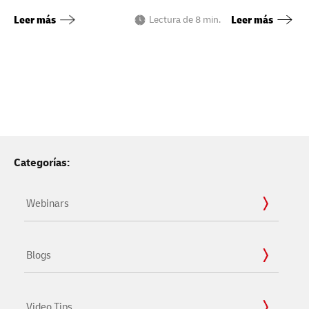
ayudarán a encontrar el camino hacia el
colaborando una
Leer más
Leer más
Lectura de 8 min.
éxito.
emprendedores e
productos al mu
Categorías:
Webinars
Blogs
Video Tips