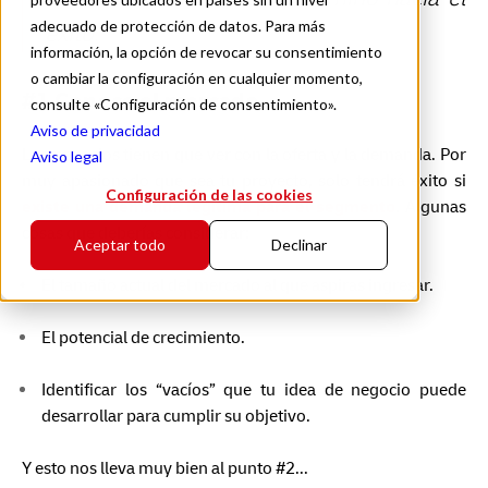
adecuado de protección de datos. Para más
éxito.
información, la opción de revocar su consentimiento
o cambiar la configuración en cualquier momento,
#1 Conoce el mercado
consulte «Configuración de consentimiento».
Aviso de privacidad
Los negocios tienen que ver con la oferta y la demanda. Por
Aviso legal
muy apasionado que sea tu proyecto, solo tendrá éxito si
Configuración de las cookies
existe una demanda legítima para el segmento
.
Algunas
cosas que deberías considerar:
Aceptar todo
Declinar
El tamaño actual del mercado al que aspiras ingresar.
El potencial de crecimiento.
Identificar los “vacíos” que tu idea de negocio puede
desarrollar para cumplir su objetivo.
Y esto nos lleva muy bien al punto #2...