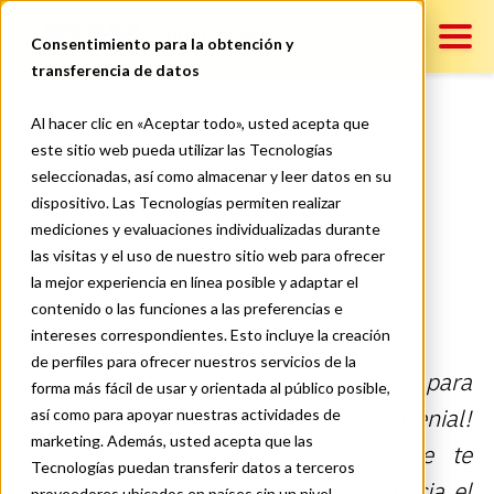
DHL Pymes
Consentimiento para la obtención y
transferencia de datos
Contenido
Al hacer clic en «Aceptar todo», usted acepta que
10 cosas que debes
este sitio web pueda utilizar las Tecnologías
seleccionadas, así como almacenar y leer datos en su
considerar antes de
Servicios
dispositivo. Las Tecnologías permiten realizar
emprender un negocio
mediciones y evaluaciones individualizadas durante
las visitas y el uso de nuestro sitio web para ofrecer
la mejor experiencia en línea posible y adaptar el
Contáctanos
contenido o las funciones a las preferencias e
intereses correspondientes. Esto incluye la creación
de perfiles para ofrecer nuestros servicios de la
Haz decidido dar el primer paso para
forma más fácil de usar y orientada al público posible,
convertir esa idea en un negocio ¡Genial!
así como para apoyar nuestras actividades de
marketing. Además, usted acepta que las
Hemos recopilado 10 claves que te
Tecnologías puedan transferir datos a terceros
ayudarán a encontrar el camino hacia el
proveedores ubicados en países sin un nivel