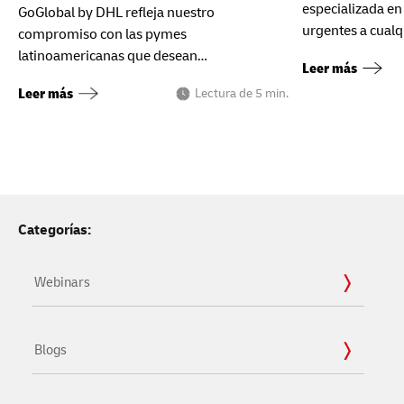
especializada en
GoGlobal by DHL refleja nuestro
urgentes a cualq
compromiso con las pymes
latinoamericanas que desean
Leer más
internacionalizar sus negocios de la mano
Leer más
Lectura de 5 min.
de un socio logístico integral.
Categorías:
Webinars
Blogs