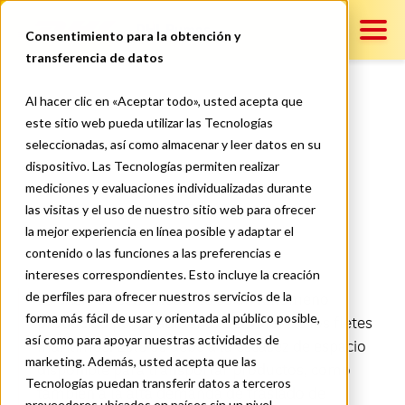
DHL Pymes
Consentimiento para la obtención y
transferencia de datos
Contenido
Al hacer clic en «Aceptar todo», usted acepta que
¿Cómo afecta la crisis de
este sitio web pueda utilizar las Tecnologías
seleccionadas, así como almacenar y leer datos en su
contenedores a América
Servicios
dispositivo. Las Tecnologías permiten realizar
Latina?
mediciones y evaluaciones individualizadas durante
las visitas y el uso de nuestro sitio web para ofrecer
la mejor experiencia en línea posible y adaptar el
Contáctanos
contenido o las funciones a las preferencias e
intereses correspondientes. Esto incluye la creación
de perfiles para ofrecer nuestros servicios de la
La crisis de contenedores es un fenómeno
forma más fácil de usar y orientada al público posible,
producido por el aumento del valor de los fletes
así como para apoyar nuestras actividades de
marítimos. Esto se debe a la escasez de espacio
marketing. Además, usted acepta que las
disponible para transportar productos, como
Tecnologías puedan transferir datos a terceros
también a la alta demanda de traslado de
proveedores ubicados en países sin un nivel