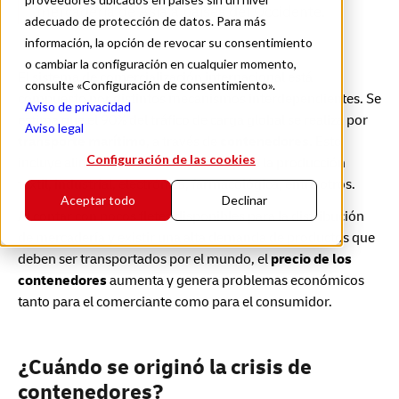
mercadería de Asia a países del Occidente.
adecuado de protección de datos. Para más
información, la opción de revocar su consentimiento
o cambiar la configuración en cualquier momento,
El sistema de comercialización internacional está
consulte «Configuración de consentimiento».
compuesto por distintos mecanismos interdependientes. Se
Aviso de privacidad
estima que el 90% del tráfico de carga global se realiza por
Aviso legal
transporte marítimo
, a través de
contenedores
. Esto
Configuración de las cookies
incluye alimentos, materias primas para la producción
textil, industrial, electrónica, farmacológica, entre otros.
Aceptar todo
Declinar
Al contar con pocos fletes disponibles para la distribución
de mercadería y existir una alta demanda de productos que
deben ser transportados por el mundo, el
precio de los
contenedores
aumenta y genera problemas económicos
tanto para el comerciante como para el consumidor.
¿Cuándo se originó la crisis de
contenedores?