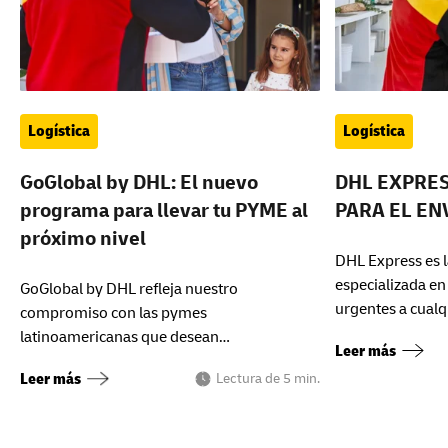
Logística
Logística
GoGlobal by DHL: El nuevo
DHL EXPRES
programa para llevar tu PYME al
PARA EL EN
próximo nivel
DHL Express es l
especializada en
GoGlobal by DHL refleja nuestro
urgentes a cualq
compromiso con las pymes
latinoamericanas que desean
Leer más
internacionalizar sus negocios de la mano
Leer más
Lectura de 5 min.
de un socio logístico integral.