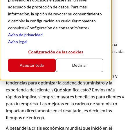
¿Por qué prestarles atención a las
adecuado de protección de datos. Para más
información, la opción de revocar su consentimiento
tendencias en logística?
o cambiar la configuración en cualquier momento,
consulte «Configuración de consentimiento».
Ya en el 2021, la industria de la logística se estaba
Aviso de privacidad
enfocando en la automatización de procesos para el
Aviso legal
almacenamiento, la distribución y los envíos. Esta es una
tendencia que se ha mantenido, y que se está haciendo cada
Configuración de las cookies
vez más popular.
Aceptar todo
Declinar
Es por eso que las empresas como DHL, que lideran la
innovación en logística, utilizan todas estas tecnologías y
tendencias para optimizar la cadena de suministro y la
experiencia del cliente. ¿Qué significa esto? Envíos más
rápidos implica, siempre, mayores beneficios para clientes y
para tu empresa. Las mejoras en la cadena de suministro
impactan directamente en el resultado, es decir, en los
tiempos de entrega.
A pesar de la crisis económica mundial que inició en el