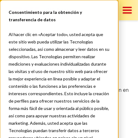
DHL Pymes
Consentimiento para la obtención y
transferencia de datos
Contenido
Al hacer clic en «Aceptar todo», usted acepta que
5 tendencias logísticas para el
este sitio web pueda utilizar las Tecnologías
seleccionadas, así como almacenar y leer datos en su
2022
Servicios
dispositivo. Las Tecnologías permiten realizar
mediciones y evaluaciones individualizadas durante
las visitas y el uso de nuestro sitio web para ofrecer
la mejor experiencia en línea posible y adaptar el
Contáctanos
contenido o las funciones a las preferencias e
Éstas son las cinco tecnologías de distribución en
intereses correspondientes. Esto incluye la creación
logística que llegaron para quedarse y son
de perfiles para ofrecer nuestros servicios de la
tendencia en la industria: robótica,
forma más fácil de usar y orientada al público posible,
computarización, inteligencia artificial,
así como para apoyar nuestras actividades de
sustentabilidad y e-commerce.
marketing. Además, usted acepta que las
Tecnologías puedan transferir datos a terceros
proveedores ubicados en países sin un nivel