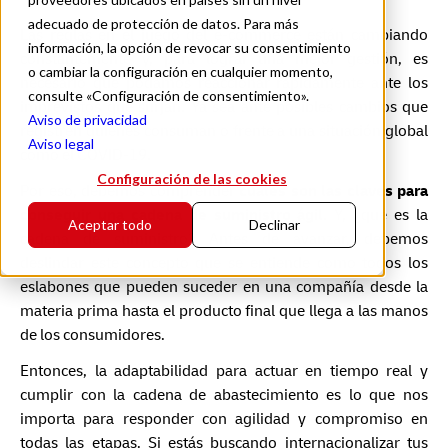
adecuado de protección de datos. Para más
Las reglas en el juego del e-commerce están cambiando
información, la opción de revocar su consentimiento
constantemente y, para lograr una mejor gestión, es
o cambiar la configuración en cualquier momento,
necesario que podamos reaccionar rápidamente ante los
consulte «Configuración de consentimiento».
imprevistos que surjan. Ya sea ante posibles cambios que
Aviso de privacidad
registren quienes consuman o frente a una situación global
Aviso legal
como el COVID-19.
Configuración de las cookies
Por eso, debemos comprender
cuáles son las claves para
conseguir una cadena de suministro ágil
. Y, ¿qué es la
Aceptar todo
Declinar
cadena de suministro? Antes de avanzar, debemos
deslindar este concepto que se entiende como todos los
eslabones que pueden suceder en una compañía desde la
materia prima hasta el producto final que llega a las manos
de los consumidores.
Entonces, la adaptabilidad para actuar en tiempo real y
cumplir con la cadena de abastecimiento es lo que nos
importa para responder con agilidad y compromiso en
todas las etapas. Si estás buscando internacionalizar tus