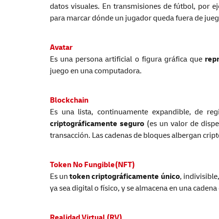
datos visuales. En transmisiones de fútbol, por e
para marcar dónde un jugador queda fuera de jueg
Avatar
Es una persona artificial o figura gráfica que
rep
juego en una computadora.
Blockchain
Es una lista, continuamente expandible, de r
criptográficamente seguro
(es un valor de dispe
transacción. Las cadenas de bloques albergan cri
Token No Fungible(NFT)
Es un
token criptográficamente único
, indivisibl
ya sea digital o físico, y se almacena en una cadena
Realidad Virtual (RV)