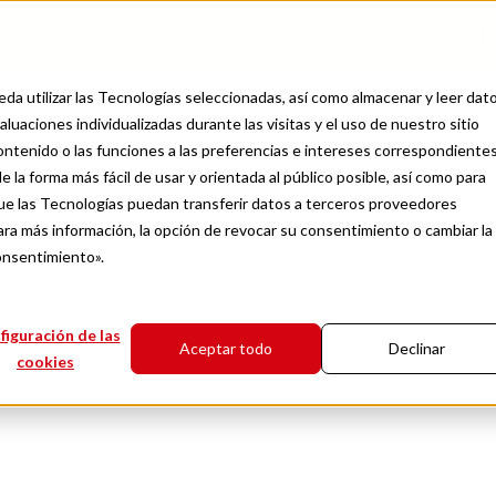
C
da utilizar las Tecnologías seleccionadas, así como almacenar y leer dat
luaciones individualizadas durante las visitas y el uso de nuestro sitio
contenido o las funciones a las preferencias e intereses correspondientes
e la forma más fácil de usar y orientada al público posible, así como para
E-commerce crossborder
e las Tecnologías puedan transferir datos a terceros proveedores
 afectará el Metave
ra más información, la opción de revocar su consentimiento o cambiar la
onsentimiento».
ma de comprar y env
figuración de las
Aceptar todo
Declinar
cookies