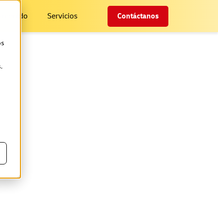
ontenido
Servicios
Contáctanos
os
.
rso la
iar?