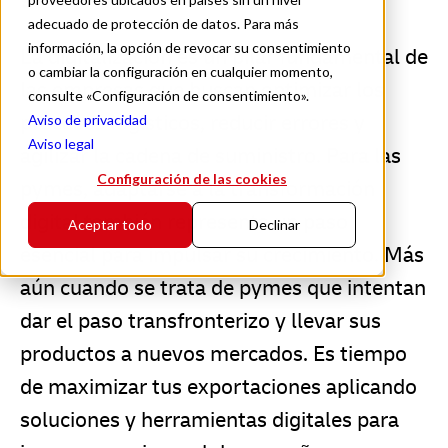
adecuado de protección de datos. Para más
información, la opción de revocar su consentimiento
La digitalización es un pilar fundamental de
o cambiar la configuración en cualquier momento,
las empresas que buscan optimizar los
consulte «Configuración de consentimiento».
procesos logísticos, reducir errores y
Aviso de privacidad
Aviso legal
agilizar la cadena de suministro. Para las
Configuración de las cookies
pymes, adaptarse a la transformación
digital también representa un paso
Aceptar todo
Declinar
esencial para impulsar su crecimiento. Más
aún cuando se trata de pymes que intentan
dar el paso transfronterizo y llevar sus
productos a nuevos mercados. Es tiempo
de maximizar tus exportaciones aplicando
soluciones y herramientas digitales para