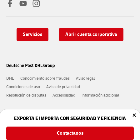
Servicios
Abrir cuenta corporativa
DHL
Conocimiento sobre fraudes
Aviso legal
Condiciones de uso
Aviso de privacidad
Resolución de disputas
Accesibilidad
Información adicional
×
EXPORTA E IMPORTA CON SEGURIDAD Y EFICIENCIA
2026 © DHL International GmbH. Todos los derechos
reservados.
Contactanos