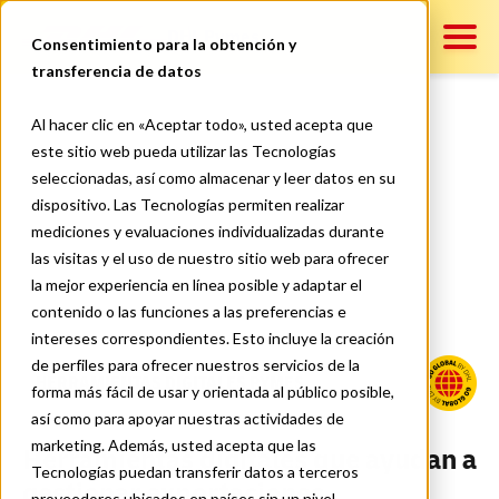
DHL Pymes
Consentimiento para la obtención y
transferencia de datos
Contenido
Al hacer clic en «Aceptar todo», usted acepta que
¿Cómo optimizar tus
este sitio web pueda utilizar las Tecnologías
seleccionadas, así como almacenar y leer datos en su
exportaciones con
Servicios
dispositivo. Las Tecnologías permiten realizar
herramientas digitales?
mediciones y evaluaciones individualizadas durante
las visitas y el uso de nuestro sitio web para ofrecer
la mejor experiencia en línea posible y adaptar el
Contáctanos
contenido o las funciones a las preferencias e
intereses correspondientes. Esto incluye la creación
de perfiles para ofrecer nuestros servicios de la
HERRAMIENTAS DIGITALES PYMES
forma más fácil de usar y orientada al público posible,
así como para apoyar nuestras actividades de
marketing. Además, usted acepta que las
Herramientas digitales que ayudan a
Tecnologías puedan transferir datos a terceros
gestionar exportaciones
proveedores ubicados en países sin un nivel