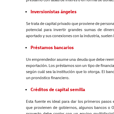
préstamo con tasas de interés o en forma de donac
Inversionistas ángeles
Se trata de capital privado que proviene de perso
potencial para invertir grandes sumas de diner
aportado y sus conexiones con la industria, suelen 
Préstamos
bancarios
Un emprendedor asume una deuda que debe reembol
exportación. Los préstamos son un tipo de financia
según cuál sea la institución que lo otorga. El ban
un pronóstico financiero.
Créditos de capital semilla
Esta fuente es ideal para dar los primeros pasos
que provienen de gobiernos, algunos bancos o ONG
proyecto debe contar con un equipo multidiscipl