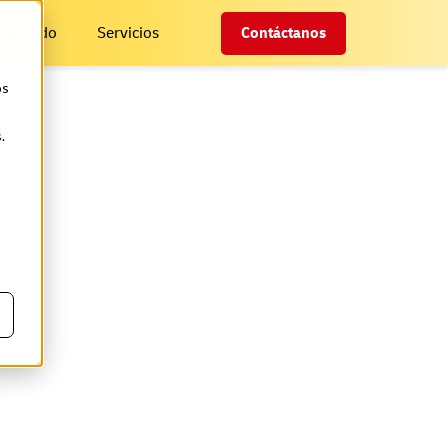
ontenido
Servicios
Contáctanos
os
.
al reto
s