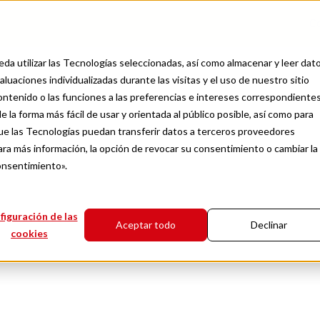
C
da utilizar las Tecnologías seleccionadas, así como almacenar y leer dat
luaciones individualizadas durante las visitas y el uso de nuestro sitio
contenido o las funciones a las preferencias e intereses correspondientes
e la forma más fácil de usar y orientada al público posible, así como para
Tips para emprendedores
e las Tecnologías puedan transferir datos a terceros proveedores
iamiento: el princip
ra más información, la opción de revocar su consentimiento o cambiar la
onsentimiento».
para emprendedore
figuración de las
Aceptar todo
Declinar
cookies