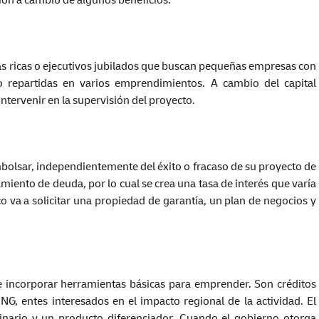
ión a cambio de algunos beneficios.
nas ricas o ejecutivos jubilados que buscan pequeñas empresas con
o repartidas en varios emprendimientos. A cambio del capital
intervenir en la supervisión del proyecto.
sar, independientemente del éxito o fracaso de su proyecto de
miento de deuda, por lo cual se crea una tasa de interés que varía
co va a solicitar una propiedad de garantía, un plan de negocios y
 e incorporar herramientas básicas para emprender. Son créditos
, entes interesados en el impacto regional de la actividad. El
inario y un producto diferenciador. Cuando el gobierno otorga