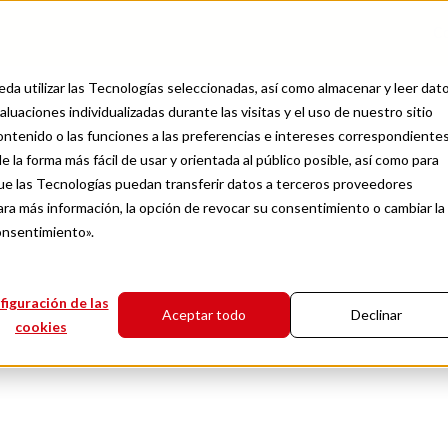
C
da utilizar las Tecnologías seleccionadas, así como almacenar y leer dat
luaciones individualizadas durante las visitas y el uso de nuestro sitio
contenido o las funciones a las preferencias e intereses correspondientes
e la forma más fácil de usar y orientada al público posible, así como para
Logística
e las Tecnologías puedan transferir datos a terceros proveedores
ra tu inventario en c
ra más información, la opción de revocar su consentimiento o cambiar la
onsentimiento».
pasos
figuración de las
Aceptar todo
Declinar
cookies