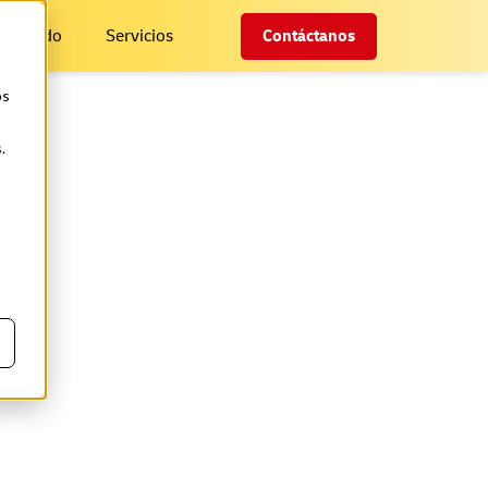
ontenido
Servicios
Contáctanos
os
.
uatro