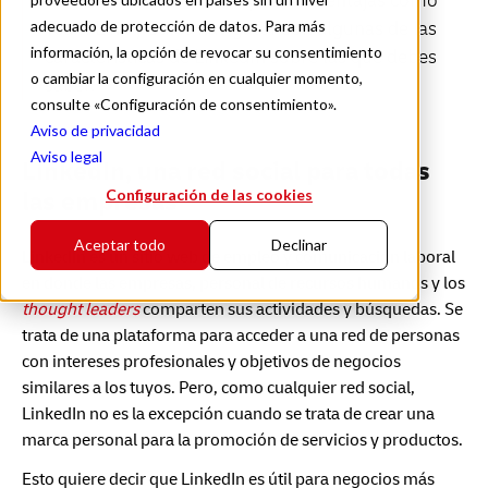
de contenido de calidad y varias ventajas como
adecuado de protección de datos. Para más
Team Link y Sales navigator son algunas de las
información, la opción de revocar su consentimiento
características de LinkedIn sobre las que debes
o cambiar la configuración en cualquier momento,
saber.
consulte «Configuración de consentimiento».
Aviso de privacidad
Aviso legal
LinkedIn, una red social para todas
Configuración de las cookies
las empresas
Aceptar todo
Declinar
LinkedIn es un sitio web de empleo y comunicación laboral
en donde las empresas, personal de recursos humanos y los
thought leaders
comparten sus actividades y búsquedas. Se
trata de una plataforma para acceder a una red de personas
con intereses profesionales y objetivos de negocios
similares a los tuyos. Pero, como cualquier red social,
LinkedIn no es la excepción cuando se trata de crear una
marca personal para la promoción de servicios y productos.
Esto quiere decir que LinkedIn es útil para negocios más