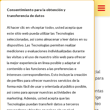
DHL Pymes
Consentimiento para la obtención y
transferencia de datos
Contenido
Al hacer clic en «Aceptar todo», usted acepta que
Cómo vender a través de
este sitio web pueda utilizar las Tecnologías
seleccionadas, así como almacenar y leer datos en su
LinkedIn: todo sobre el SSI
Servicios
dispositivo. Las Tecnologías permiten realizar
mediciones y evaluaciones individualizadas durante
las visitas y el uso de nuestro sitio web para ofrecer
la mejor experiencia en línea posible y adaptar el
Contáctanos
contenido o las funciones a las preferencias e
Quizás conozcas a LinkedIn como una red social
intereses correspondientes. Esto incluye la creación
laboral, pero ¿alguna vez la has considerado para
de perfiles para ofrecer nuestros servicios de la
tus ventas? De hecho, LinkedIn es una
forma más fácil de usar y orientada al público posible,
herramienta muy útil ya que ofrece herramientas
así como para apoyar nuestras actividades de
específicas para llegar al público al que se dirige
marketing. Además, usted acepta que las
tu negocio. El seguimiento de cuentas, el posteo
Tecnologías puedan transferir datos a terceros
proveedores ubicados en países sin un nivel